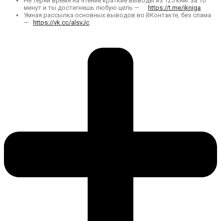
Не теряй время на чтение краткие выводы из 125 книг за 10
минут и ты достигнешь любую цель —
https://t.me/ikniga
Умная рассылка основных выводов во ВКонтакте, без спама
—
https://vk.cc/alsvJc