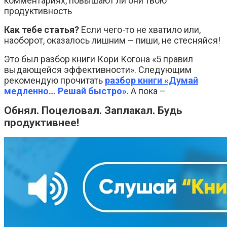
комментариях, повышают ли они твою
продуктивность
Как тебе статья?
Если чего-то не хватило или,
наоборот, оказалось лишним – пиши, не стесняйся!
Это был разбор книги Кори Когона «5 правил
выдающейся эффективности». Следующим
рекомендую прочитать
разбор книги «Думай
медленно… Решай быстро»
. А пока –
Обнял. Поцеловал. Заплакал. Будь
продуктивнее!