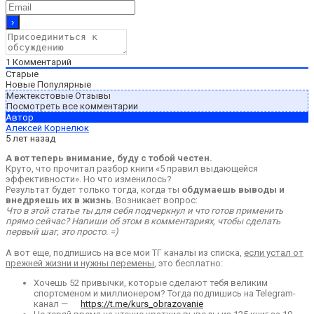
1
Комментарий
Старые
Новые
Популярные
Межтекстовые Отзывы
Посмотреть все комментарии
Автор
Алексей Корнелюк
5 лет назад
А вот теперь внимание, буду с тобой честен.
Круто, что прочитал разбор книги «5 правил выдающейся
эффективности». Но что изменилось?
Результат будет только тогда, когда ты
обдумаешь выводы и
внедряешь их в жизнь
. Возникает вопрос:
Что в этой статье ты для себя подчеркнул и что готов применить
прямо сейчас? Напиши об этом в комментариях, чтобы сделать
первый шаг, это просто. =)
А вот еще, подпишись на все мои ТГ каналы из списка,
если устал от
прежней жизни и нужны перемены
, это бесплатно:
Хочешь 52 привычки, которые сделают тебя великим
спортсменом и миллионером? Тогда подпишись на Telegram-
канал —
https://t.me/kurs_obrazovanie