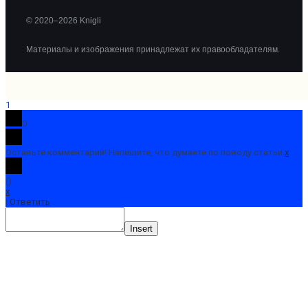
© 2020–2026 Knigli
Материалы и изображения принадлежат их правообладателям.
1
0
Оставьте комментарий! Напишите, что думаете по поводу статьи.
x
(
)
x
|
Ответить
Insert