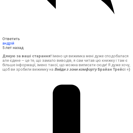
Ответить
андрій
5 лет назад
Дякую за ваші старання!
Імено ця вижимка мені дуже сподобалася
але єдине — це те, що замало виводів, я сам читав цю книжку і там є
більше інформації, імено такої, що можна виписати сюди! Я дуже хочу,
щоб ви зробили вижимку на
Вийди з зони комфорту
Брайан Трейсі =)