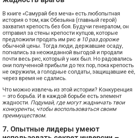
В книге «Самурай без меча» есть любопытная
история о том, как Обезьяна (главный герой)
захватил крепость без боя. Будучи генералом, он
отправил за стены крепости купцов, которые
предложили продать им рис
в 10 раз дороже
обычной цены. Тогда люди, державшие осаду,
погнались за неожиданной выгодой и продали
почти весь рис, который у них был. Но радовались
они полученной прибыли до тех пор, пока крепость
не окружили, а голодные солдаты, защищавшие её,
через время не сдались.
Что можно извлечь из этой истории? Конкуренция
– это борьба. И в каждой борьбе есть элемент
жадности.
Подумай, где могут жадничать твои
конкуренты, чтобы воспользоваться своим
преимуществом.
7. Опытные лидеры умеют
использовать секрет инверсии –