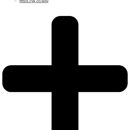
—
https://vk.cc/alsv