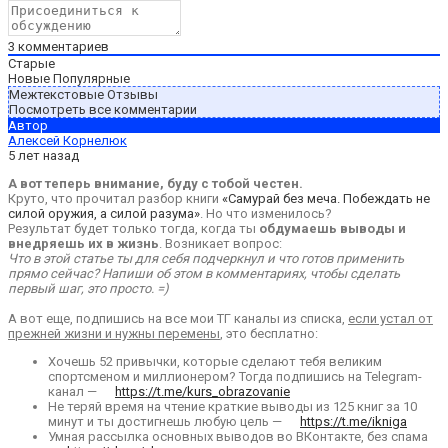
3
комментариев
Старые
Новые
Популярные
Межтекстовые Отзывы
Посмотреть все комментарии
Автор
Алексей Корнелюк
5 лет назад
А вот теперь внимание, буду с тобой честен.
Круто, что прочитал разбор книги
«Самурай без меча. Побеждать не
силой оружия, а силой разума»
. Но что изменилось?
Результат будет только тогда, когда ты
обдумаешь выводы и
внедряешь их в жизнь
. Возникает вопрос:
Что в этой статье ты для себя подчеркнул и что готов применить
прямо сейчас? Напиши об этом в комментариях, чтобы сделать
первый шаг, это просто. =)
А вот еще, подпишись на все мои ТГ каналы из списка,
если устал от
прежней жизни и нужны перемены
, это бесплатно:
Хочешь 52 привычки, которые сделают тебя великим
спортсменом и миллионером? Тогда подпишись на Telegram-
канал —
https://t.me/kurs_obrazovanie
Не теряй время на чтение краткие выводы из 125 книг за 10
минут и ты достигнешь любую цель —
https://t.me/ikniga
Умная рассылка основных выводов во ВКонтакте, без спама