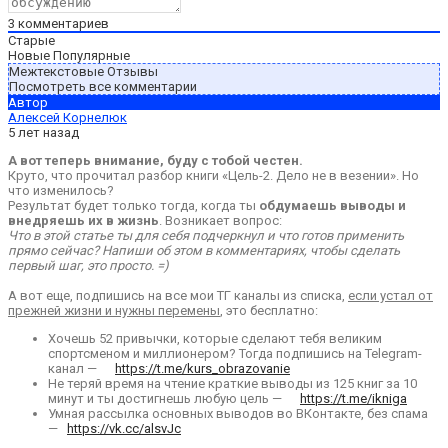
3
комментариев
Старые
Новые
Популярные
Межтекстовые Отзывы
Посмотреть все комментарии
Автор
Алексей Корнелюк
5 лет назад
А вот теперь внимание, буду с тобой честен.
Круто, что прочитал разбор книги «Цель-2. Дело не в везении». Но
что изменилось?
Результат будет только тогда, когда ты
обдумаешь выводы и
внедряешь их в жизнь
. Возникает вопрос:
Что в этой статье ты для себя подчеркнул и что готов применить
прямо сейчас? Напиши об этом в комментариях, чтобы сделать
первый шаг, это просто. =)
А вот еще, подпишись на все мои ТГ каналы из списка,
если устал от
прежней жизни и нужны перемены
, это бесплатно:
Хочешь 52 привычки, которые сделают тебя великим
спортсменом и миллионером? Тогда подпишись на Telegram-
канал —
https://t.me/kurs_obrazovanie
Не теряй время на чтение краткие выводы из 125 книг за 10
минут и ты достигнешь любую цель —
https://t.me/ikniga
Умная рассылка основных выводов во ВКонтакте, без спама
—
https://vk.cc/alsvJc