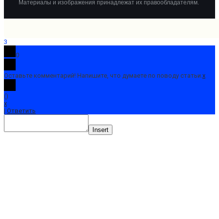
Материалы и изображения принадлежат их правообладателям.
3
0
Оставьте комментарий! Напишите, что думаете по поводу статьи.
x
(
)
x
|
Ответить
Insert