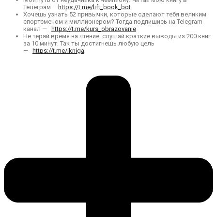
Телеграм –
https://t.me/lift_book_bot
Хочешь узнать 52 привычки, которые сделают тебя великим
спортсменом и миллионером? Тогда подпишись на Telegram-
канал —
https://t.me/kurs_obrazovanie
Не теряй время на чтение, слушай краткие выводы из 200 книг
за 10 минут. Так ты достигнешь любую цель
—
https://t.me/ikniga