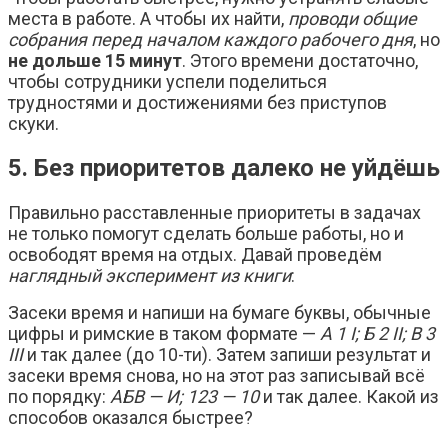
места в работе. А чтобы их найти,
проводи общие
собрания перед началом каждого рабочего дня
, но
не дольше 15 минут
. Этого времени достаточно,
чтобы сотрудники успели поделиться
трудностями и достижениями без приступов
скуки.
5. Без приоритетов далеко не уйдёшь
Правильно расставленные приоритеты в задачах
не только помогут сделать больше работы, но и
освободят время на отдых. Давай проведём
наглядный эксперимент из книги
:
Засеки время и напиши на бумаге буквы, обычные
цифры и римские в таком формате —
А 1 I; Б 2 II; В 3
III
и так далее (до 10-ти). Затем запиши результат и
засеки время снова, но на этот раз записывай всё
по порядку:
АБВ — И; 123 — 10
и так далее. Какой из
способов оказался быстрее?