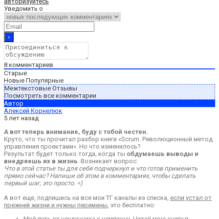
авторизуйтесь
Уведомить о
8
комментариев
Старые
Новые
Популярные
Межтекстовые Отзывы
Посмотреть все комментарии
Автор
Алексей Корнелюк
5 лет назад
А вот теперь внимание, буду с тобой честен.
Круто, что ты прочитал разбор книги «Scrum. Революционный метод
управления проектами». Но что изменилось?
Результат будет только тогда, когда ты
обдумаешь выводы и
внедряешь их в жизнь
. Возникает вопрос:
Что в этой статье ты для себя подчеркнул и что готов применить
прямо сейчас? Напиши об этом в комментариях, чтобы сделать
первый шаг, это просто. =)
А вот еще, подпишись на все мои ТГ каналы из списка,
если устал от
прежней жизни и нужны перемены
, это бесплатно:
Мой путь от неудачника к чемпиону. Читай мою книгу в