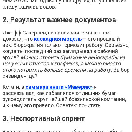
Чем же эта методика лучше других, ты узнаешь из
следующих выводов.
2. Результат важнее документов
Джефф Сазерленд в своей книге много раз
доказал, что
каскадная модель
– это прошлый
век. Бюрократия только тормозит работу. Серьёзно,
когда ты последний раз заглядывал в рабочий
архив?
Можно строить бумажные небоскрёбы из
ненужных отчётов и графиков, а можно вместо
этого потратить больше времени на работу
. Выбор
очевиден, да?
Кстати, в
саммари книги «Маверик»
я
рассказывал, как избавлялся от лишних бумаг
руководитель крупнейшей бразильской компании,
и к чему это привело. Советую почитать.
3. Неспортивный спринт
В книге есть отличный способ выполнять работу