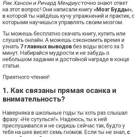
Рик Хансон и Ричард
Мендиус
точно знают ответ
на этот вопрос! Они написали книгу
«Мозг Будды»
,
в которой ты найдёшь кучу упражнений и практик, с
которыми научишься управлять своим мозгом.
Ты можешь бесплатно скачать книгу, купить или
слушать онлайн. А можешь сэкономить время и
узнать
7 главных выводов
без воды всего за 5
минут. Набирайся мудрости и не забудь о
небольшом задании и достойной награде в конце
статьи.
Приятного чтения!
1. Как связаны прямая осанка и
внимательность?
Наверняка в школьные годы ты хоть раз слышал
фразу: «Не сутулься!». Надеюсь, ты к ней
прислушивался и не сидишь сейчас так, будто у
тебя на шее висят семь гномов. Если ты не знал,
с