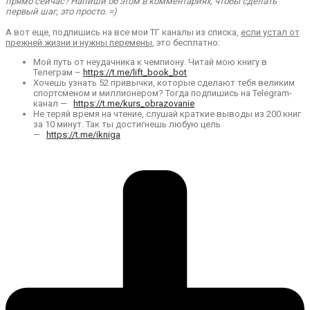
прямо сейчас? Напиши об этом в комментариях, чтобы сделать
первый шаг, это просто. =)
А вот еще, подпишись на все мои ТГ каналы из списка,
если устал от
прежней жизни и нужны перемены
, это бесплатно:
Мой путь от неудачника к чемпиону. Читай мою книгу в
Телеграм –
https://t.me/lift_book_bot
Хочешь узнать 52 привычки, которые сделают тебя великим
спортсменом и миллионером? Тогда подпишись на Telegram-
канал —
https://t.me/kurs_obrazovanie
Не теряй время на чтение, слушай краткие выводы из 200 книг
за 10 минут. Так ты достигнешь любую цель
—
https://t.me/ikniga