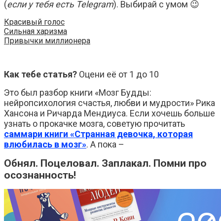
(
если у тебя есть Telegram
). Выбирай с умом 😉
Красивый голос
Сильная харизма
Привычки миллионера
Как тебе статья?
Оцени её от 1 до 10
Это был разбор книги «Мозг Будды:
нейропсихология счастья, любви и мудрости» Рика
Хансона и Ричарда Мендиуса. Если хочешь больше
узнать о прокачке мозга, советую прочитать
саммари книги «Странная девочка, которая
влюбилась в мозг»
. А пока –
Обнял. Поцеловал. Заплакал. Помни про
осознанность!