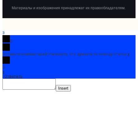
Материалы и изображения принадлежат их правообладателям.
3
0
Оставьте комментарий! Напишите, что думаете по поводу статьи.
x
(
)
x
|
Ответить
Insert