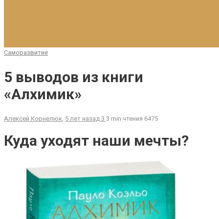
Саморазвитие
5 выводов из книги
«Алхимик»
Алексей Корнелюк
,
5 лет назад
3
3 min
чтения
6475
Куда уходят наши мечты?