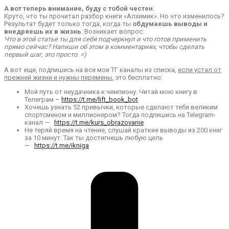
А вот теперь внимание, буду с тобой честен.
Круто, что ты прочитал разбор книги «Алхимик». Но что изменилось?
Результат будет только тогда, когда ты
обдумаешь выводы и
внедряешь их в жизнь
. Возникает вопрос:
Что в этой статье ты для себя подчеркнул и что готов применить
прямо сейчас? Напиши об этом в комментариях, чтобы сделать
первый шаг, это просто. =)
А вот еще, подпишись на все мои ТГ каналы из списка,
если устал от
прежней жизни и нужны перемены
, это бесплатно:
Мой путь от неудачника к чемпиону. Читай мою книгу в
Телеграм –
https://t.me/lift_book_bot
Хочешь узнать 52 привычки, которые сделают тебя великим
спортсменом и миллионером? Тогда подпишись на Telegram-
канал —
https://t.me/kurs_obrazovanie
Не теряй время на чтение, слушай краткие выводы из 200 книг
за 10 минут. Так ты достигнешь любую цель
—
https://t.me/ikniga