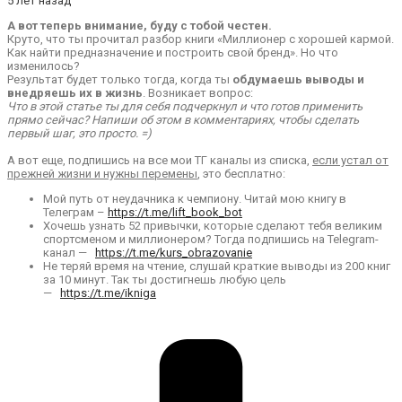
5 лет назад
А вот теперь внимание, буду с тобой честен.
Круто, что ты прочитал разбор книги «Миллионер с хорошей кармой.
Как найти предназначение и построить свой бренд». Но что
изменилось?
Результат будет только тогда, когда ты
обдумаешь выводы и
внедряешь их в жизнь
. Возникает вопрос:
Что в этой статье ты для себя подчеркнул и что готов применить
прямо сейчас? Напиши об этом в комментариях, чтобы сделать
первый шаг, это просто. =)
А вот еще, подпишись на все мои ТГ каналы из списка,
если устал от
прежней жизни и нужны перемены
, это бесплатно:
Мой путь от неудачника к чемпиону. Читай мою книгу в
Телеграм –
https://t.me/lift_book_bot
Хочешь узнать 52 привычки, которые сделают тебя великим
спортсменом и миллионером? Тогда подпишись на Telegram-
канал —
https://t.me/kurs_obrazovanie
Не теряй время на чтение, слушай краткие выводы из 200 книг
за 10 минут. Так ты достигнешь любую цель
—
https://t.me/ikniga