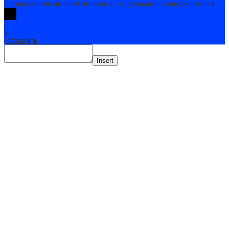
Оставьте комментарий! Напишите, что думаете по поводу статьи.
x
(
)
x
|
Ответить
Insert