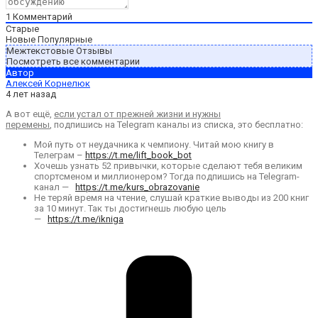
1
Комментарий
Старые
Новые
Популярные
Межтекстовые Отзывы
Посмотреть все комментарии
Автор
Алексей Корнелюк
4 лет назад
А вот ещё,
если устал от прежней жизни и нужны
перемены
, подпишись на Telegram каналы из списка, это бесплатно:
Мой путь от неудачника к чемпиону. Читай мою книгу в
Телеграм –
https://t.me/lift_book_bot
Хочешь узнать 52 привычки, которые сделают тебя великим
спортсменом и миллионером? Тогда подпишись на Telegram-
канал —
https://t.me/kurs_obrazovanie
Не теряй время на чтение, слушай краткие выводы из 200 книг
за 10 минут. Так ты достигнешь любую цель
—
https://t.me/ikniga