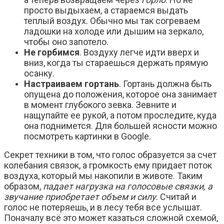
просто выдыхаем, а стараемся выдать
теплый воздух. Обычно мы так согреваем
ладошки на холоде или дышим на зеркало,
чтобы оно запотело.
Не горбимся
. Воздуху легче идти вверх и
вниз, когда ты стараешься держать прямую
осанку.
Настраиваем гортань
. Гортань должна быть
опущена до положения, которое она занимает
в момент глубокого зевка. Зевните и
нащупайте ее рукой, а потом проследите, куда
она поднимется. Для большей ясности можно
посмотреть картинки в Google.
Секрет техники в том, что голос образуется за счет
колебания связок, а громкость ему придает поток
воздуха, который мы накопили в животе. Таким
образом,
падает нагрузка на голосовые связки, а
звучание приобретает объем и силу
. Считай и
голос не потеряешь, и в лесу тебя все услышат.
Поначалу всё это может казаться сложной схемой,